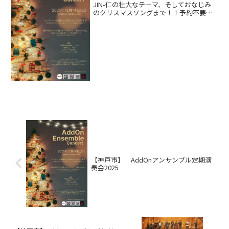
JIN-仁の壮大なテーマ、そしておなじみ
のクリスマスソングまで！！予約不要！
当日飛び込みOK！演奏中の手拍子OK！
家族で！カップルで！友達で！盛り上が
りませんか？
【神戸市】 AddOnアンサンブル定期演
奏会2025