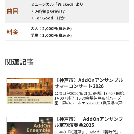
ミュージカル『Wicked』より
曲目
・Defying Gravity
・For Good ほか
大人：2,000円(税込み)
料金
学生：1,000円(税込み)
関連記事
【神戸市】AddOnアンサンブル
コンサート・演奏会情報
サマーコンサート2026
公演日程2026/6/21(日)開場: 13:45 / 開始:
14:00 / 終了: 15:30会場神戸布引ハーブ
園 森のホール〒651-0058 兵庫県神戸市
中央区葺合町山郡曲目・ラブストーリー
は突然に・どんなときも・I Will Su...
【神戸市】 AddOnアンサンブ
コンサート・演奏会情報
ル定期演奏会2025
LiSAの『紅蓮華』、Adoの『新時代』、