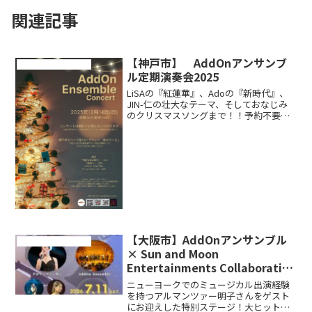
関連記事
【神戸市】 AddOnアンサンブ
コンサート・演奏会情報
ル定期演奏会2025
LiSAの『紅蓮華』、Adoの『新時代』、
JIN-仁の壮大なテーマ、そしておなじみ
のクリスマスソングまで！！予約不要！
当日飛び込みOK！演奏中の手拍子OK！
家族で！カップルで！友達で！盛り上が
りませんか？
【大阪市】AddOnアンサンブル
コンサート・演奏会情報
× Sun and Moon
Entertainments Collaborative
Concert
ニューヨークでのミュージカル出演経験
を持つアルマンツァー明子さんをゲスト
にお迎えした特別ステージ！大ヒットミ